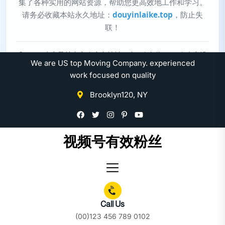
Skip
We are US top Moving Company. experienced
to
work focused on quality
the
Brooklyn120, NY
content
视频号有效粉丝
Call Us
(00)123 456 789 0102